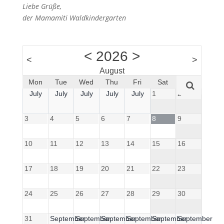
Liebe Grüße,
der Mamamiti Waldkindergarten
<
2026
>
<
>
August
Mon
Tue
Wed
Thu
Fri
Sat
Sun
July
July
July
July
July
1
2
3
4
5
6
7
8
9
10
11
12
13
14
15
16
17
18
19
20
21
22
23
24
25
26
27
28
29
30
31
September
September
September
September
September
September